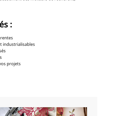
és :
érentes
 industrialisables
sés
s
vos projets